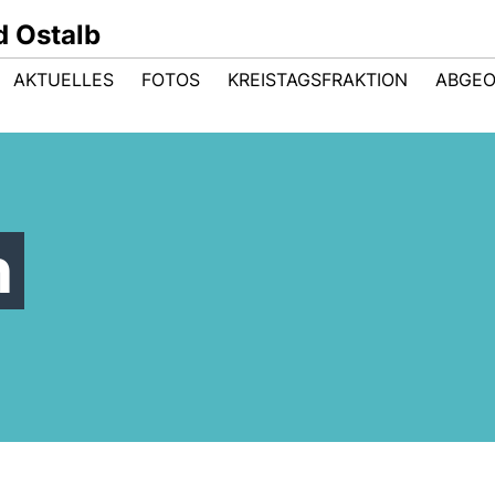
 Ostalb
AKTUELLES
FOTOS
KREISTAGSFRAKTION
ABGE
n
Ausbau der L 1060 -
Herzlichen Glückwunsch an
CDU-Kreistagsfraktion im
Bündelung der Kräfte bringt
Dr. Joachim Bläse zur Wahl
Schulterschluss mit dem
Mobilitätsinfrastruktur auf
zum Landrat des
Aktionsbündnis Böbinger
die Straße