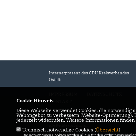
Fraktionsvorsitzender
Bläse
Internetpräsenz des CDU Kreisverbandes
Ostalb
IMPRESSUM
DATENSCHUTZ
Cookie Hinweis
KONTAKT
Diese Webseite verwendet Cookies, die notwendig si
Webangebot zu verbessern (Website-Optmierung). Fü
© 2026 CDU Kreisverband Ostalb
jederzeit widerrufen. Weitere Informationen finden
Alle Rechte vorbehalten.
Technisch notwendige Cookies (
Übersicht
)
Die notwendigen Cookies werden allein für den ordnungsgemäßen 