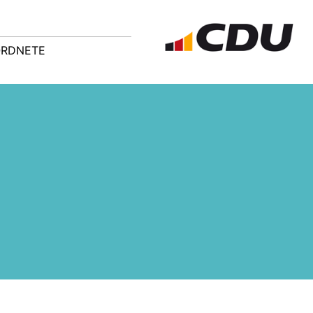
ORDNETE
Rede unseres neuen
CDU-Kreistagsfraktion
Landrats Dr. Joachim Bläse
stellt Weichen für Zukunft -
am 30.06.2020 anlässlich
Fraktion zu Gast im digiZ
seiner Kandidatur vor dem
Die neue CDU-Fraktion im
Ostwürttemberg