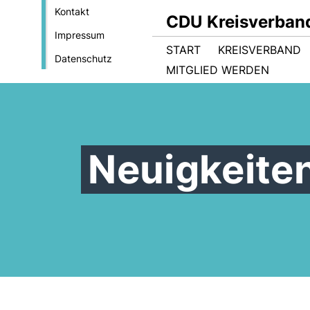
Kontakt
CDU Kreisverband
Impressum
START
KREISVERBAND
Datenschutz
MITGLIED WERDEN
Neuigkeite
Frauen-Power im neuen
Vorstand der CDU-
CDU-Kreistagsfraktion
Kreistagsfraktion - Dr. Bühler
unterstützt geschlossen die
Zukunftskonzept der
beerbt Dr. Bläse als
Kandidatur von Dr. Joachim
Kliniken Ostalb