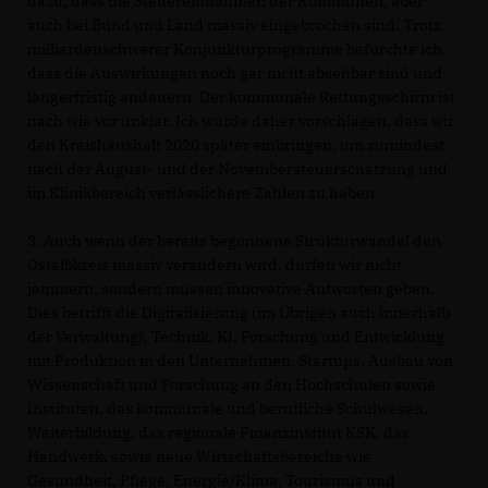
dazu, dass die Steuereinnahmen der Kommunen, aber
auch bei Bund und Land massiv eingebrochen sind. Trotz
milliardenschwerer Konjunkturprogramme befürchte ich,
dass die Auswirkungen noch gar nicht absehbar sind und
längerfristig andauern. Der kommunale Rettungsschirm ist
nach wie vor unklar. Ich würde daher vorschlagen, dass wir
den Kreishaushalt 2020 später einbringen, um zumindest
nach der August- und der Novembersteuerschätzung und
im Klinikbereich verlässlichere Zahlen zu haben.
3. Auch wenn der bereits begonnene Strukturwandel den
Ostalbkreis massiv verändern wird, dürfen wir nicht
jammern, sondern müssen innovative Antworten geben.
Dies betrifft die Digitalisierung (im Übrigen auch innerhalb
der Verwaltung), Technik, KI, Forschung und Entwicklung
mit Produktion in den Unternehmen, Startups, Ausbau von
Wissenschaft und Forschung an den Hochschulen sowie
Instituten, das kommunale und berufliche Schulwesen,
Weiterbildung, das regionale Finanzinstitut KSK, das
Handwerk, sowie neue Wirtschaftsbereiche wie
Gesundheit, Pflege, Energie/Klima, Tourismus und