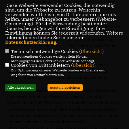
uns in den kommenden Jahren noch intensiver der älter
Diese Webseite verwendet Cookies, die notwendig
werdenden Gesellschaft, der Zunahme von Hochbetagten
sind, um die Webseite zu nutzen. Weiterhin
und auch der demenziell Erkrankten stellen müssen.
verwenden wir Dienste von Drittanbietern, die uns
helfen, unser Webangebot zu verbessern (Website-
Optmierung). Für die Verwendung bestimmter
2. Zuwanderung, die hoffentlich im kommenden Jahrzehnt
Dienste, benötigen wir Ihre Einwilligung. Ihre
Einwilligung können Sie jederzeit widerrufen. Weitere
(neben unserer Verantwortung für Verfolgte) gezielter nach
Informationen finden Sie in unserer
Deutschland stattfindet, sowie die Internationalisierung
Datenschutzerklärung
.
der Arbeitswelt haben unsere Gesellschaft verändert und
Technisch notwendige Cookies (
Übersicht
)
werden sie noch weiter verändern.
Die notwendigen Cookies werden allein für den
ordnungsgemäßen Gebrauch der Webseite benötigt.
3. Ebenso steht außer Frage, dass wir aufgrund des
Cookies von Drittanbietern (
Übersicht
)
Zur Optimierung unserer Webseite binden wir Dienste und
offensichtlichen Klimawandels im Bereich Klima und
Angebote von Drittanbietern ein.
Klimaschutz vor großen Herausforderungen stehen.
Alle akzeptieren
Auswahl speichern
4. Die größte Veränderung erleben wir aber sicher gerade
im Bereich Arbeit und Wirtschaft. Die Absatz- und
Vertrauenskrise im Bereich der Automobilindustrie hat uns
im Ostalbkreis, da wir sehr viele Arbeitsplätze im Bereich
des Automobils bzw. der Automobilzulieferindustrie haben
und weil wir eine sehr produktionsstarke
Wirtschaftsstruktur aufweisen, bereits getroffen. Noch viel