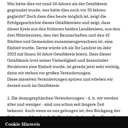
Wer hätte dies vor rund 50 Jahren als der Ostalbkreis
gegründet wurde, wer hätte dies noch vor 20 Jahren
geglaubt? Doch dass dies heute möglich ist, zeigt die
Erfolgsgeschichte dieses Ostalbkreises und zeigt, dass
dieser Kreis aus den früheren beiden Landkreisen, aus den
drei Mittelzentren, den vier Raumschaften und den 42
Städten und Gemeinden zusammengewachsen ist, eine
Einheit wurde. Gerne würde ich als Ihr Landrat im Jahr
2023 mit Ihnen 50 Jahre Ostalbkreis feiern. Dass dieser
Ostalbkreis trotz seiner Vielseitigkeit und dezentraler
Strukturen eine Einheit wurde, ist gerade jetzt sehr wichtig,
denn wir stehen vor großen Veränderungen.
Diese massiven Veränderungen spüren und erleben wir
derzeit auch im Ostalbkreis:
1. Die demographischen Veränderungen - d. h. wir werden
älter und weniger - sind uns schon seit längere Zeit
bekannt. Auch wenn es uns gelungen ist, den Rückgang der
Geburtenzahlen durch die Vereinbarkeit von Familie und
Beruf sowie durch Zuwanderung zu erhöhen, so werden wir
Cookie Hinweis