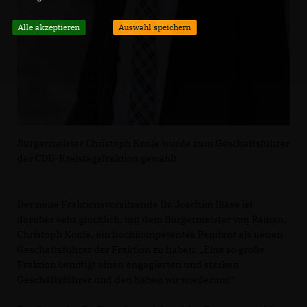
Alle akzeptieren
Auswahl speichern
Bürgermeister Christoph Konle wurde zum Geschäftsführer
der CDU-Kreistagsfraktion gewählt
Der neue Fraktionsvorsitzende Dr. Joachim Bläse ist
darüber sehr glücklich, mit dem Bürgermeister von Rainau,
Christoph Konle, ein hochkompetentes Pendant als neuen
Geschäftsführer der Fraktion zu haben: „Eine so große
Fraktion benötigt einen engagierten und starken
Geschäftsführer und den haben wir wiederum!“