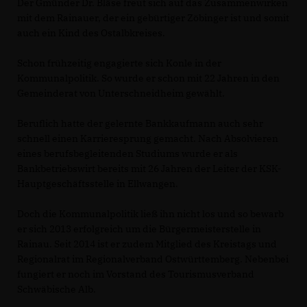
Der Gmünder Dr. Bläse freut sich auf das Zusammenwirken
mit dem Rainauer, der ein gebürtiger Zöbinger ist und somit
auch ein Kind des Ostalbkreises.
Schon frühzeitig engagierte sich Konle in der
Kommunalpolitik. So wurde er schon mit 22 Jahren in den
Gemeinderat von Unterschneidheim gewählt.
Beruflich hatte der gelernte Bankkaufmann auch sehr
schnell einen Karrieresprung gemacht. Nach Absolvieren
eines berufsbegleitenden Studiums wurde er als
Bankbetriebswirt bereits mit 26 Jahren der Leiter der KSK-
Hauptgeschäftsstelle in Ellwangen.
Doch die Kommunalpolitik ließ ihn nicht los und so bewarb
er sich 2013 erfolgreich um die Bürgermeisterstelle in
Rainau. Seit 2014 ist er zudem Mitglied des Kreistags und
Regionalrat im Regionalverband Ostwürttemberg. Nebenbei
fungiert er noch im Vorstand des Tourismusverband
Schwäbische Alb.