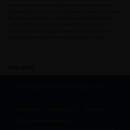
Er versteht sich in seiner Gemeinde als Vermittler und
Kommunikator und gilt im Ostalbkreis als sehr gut vernetzt.
Mit seinem bisherigen, erfolgreichen und bürgernahen
Leitbild als Bürgermeister „menschlich, offen und
geradeaus“ will er nun auch seiner neuen Aufgabe als
Geschäftsführer der CDU-Fraktion gerecht werden.
29.06.2019
Internetpräsenz des CDU Kreisverbandes Ostalb
IMPRESSUM
DATENSCHUTZ
KONTAKT
CDU Baden-Württemberg