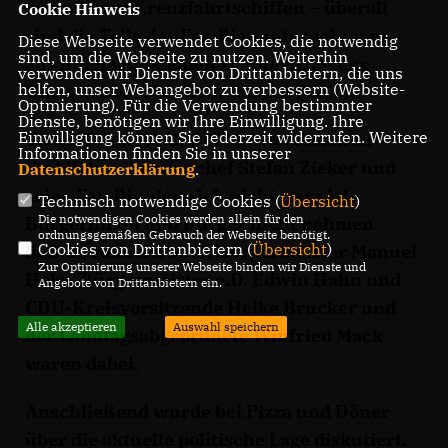
Arena) oder Kreuzfahrtschiffen – überall
Cookie Hinweis
sind die Teile des Familienunternehmens
Diese Webseite verwendet Cookies, die notwendig
sind, um die Webseite zu nutzen. Weiterhin
aus Adelmannsfelden zu finden. Solche
verwenden wir Dienste von Drittanbietern, die uns
helfen, unser Webangebot zu verbessern (Website-
Unternehmen braucht unsere Region!
Optmierung). Für die Verwendung bestimmter
Dienste, benötigen wir Ihre Einwilligung. Ihre
Einwilligung können Sie jederzeit widerrufen. Weitere
Vielen Dank für den sehr interessanten
Informationen finden Sie in unserer
Einblick an Firmenchef Stefan Zieker und
Datenschutzerklärung
.
seine Familie, den sich nicht nur viele
Technisch notwendige Cookies (
Übersicht
)
Die notwendigen Cookies werden allein für den
Bürgerinnen und Bürger nicht nehmen
ordnungsgemäßen Gebrauch der Webseite benötigt.
Cookies von Drittanbietern (
Übersicht
)
ließen, sondern auch Bürgermeister Manuel
Zur Optimierung unserer Webseite binden wir Dienste und
Hoke, Bürgermeister a.D. Edwin Hahn und
Angebote von Drittanbietern ein.
CDU-Kreisvorsitzende Heike Brucker und
Alle akzeptieren
Auswahl speichern
der Landtagsabgeordnete Winfried Mack
waren dabei.
Anschließend wurde bei Pizza und Döner
über die aktuelle politische Lage diskutiert.