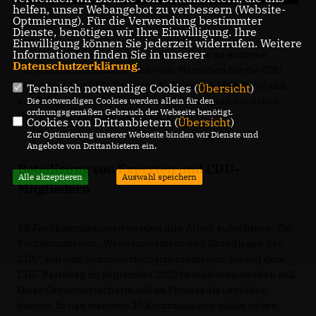
helfen, unser Webangebot zu verbessern (Website-
Optmierung). Für die Verwendung bestimmter
Dienste, benötigen wir Ihre Einwilligung. Ihre
Einwilligung können Sie jederzeit widerrufen. Weitere
Informationen finden Sie in unserer
...ein klares Programm, das Unterschiede zu anderen
Datenschutzerklärung
.
Parteien deutlich macht und viele Menschen für die CDU
begeistert. Der CDU-Vorsitzende Friedrich Merz freut sich
Technisch notwendige Cookies (
Übersicht
)
auf das gemeinsame Vorhaben: „Jetzt beginnt die Arbeit.
Die notwendigen Cookies werden allein für den
ordnungsgemäßen Gebrauch der Webseite benötigt.
Und wir fangen unmittelbar an.“
Cookies von Drittanbietern (
Übersicht
)
Zur Optimierung unserer Webseite binden wir Dienste und
Angebote von Drittanbietern ein.
Beteiligung von Experten und CDU-
Alle akzeptieren
Auswahl speichern
Mitgliedern
Elf Fachkommissionen werden ihre Arbeit aufnehmen. Die
Fachkommission „Wertefundament und Grundlagen der
CDU“ soll eine Grundwertecharta erarbeiten, die auf dem
CDU-Parteitag im September 2022 beschlossen werden soll.
Diese Grundwertecharta soll im Prozess als Leitfaden
dienen. In den weiteren 10 Kommissionen sollen neben