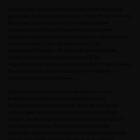
Auf dem Weg dorthin hatten sich viele Kräfte der Union
gebündelt. Nach dem Schreiben an Landrat Pavel hatten Dr.
Bläse (nun als Landrat) und Konle bereits unsere
Abgeordneten Mack und Kiesewetter in das aktive
Vorgehen eingebunden und die Gespräche mit den vor Ort
verantwortlichen Ober-/Bürgermeistern (OB
Dambacher/Ellwangen, Dr. Gunter Bühler/Bopfingen,
Nikolaus Ebert/Unterschneidheim und Willi
Feige/Kirchheim) initiiet, so dass eine breite Front auf allen
Ebenen das Vorhaben des dringend notwendigen
Infrastrukturausbau begleitete.
Dabei wurden die kommunalen Beschlüsse in den
jeweiligen Gremien erneuert/bekräftigt und die
Bürgerinitiativen konnten durch aktive Steuerung die
notwendigen Leserbriefe und Aktionen auf den Weg
bringen. Die Röhlinger hatten ein Verkehrsgespräch mit
dem Landrat und die Zöbinger machten mit Ihrer
Fotoaktion „Wir stehen zur Orsumfahrung“ in Zeiten vom
Corona Lock-Down mächtig Eindruck in der Presse.