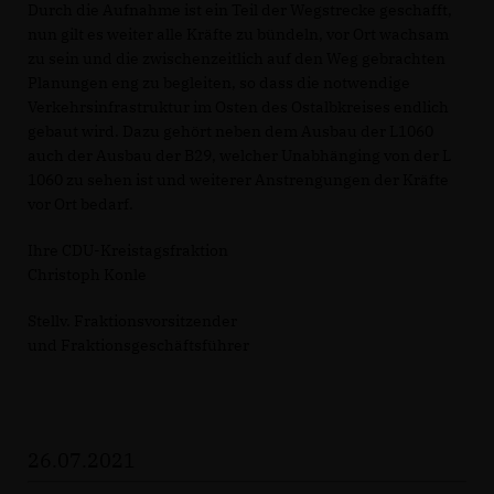
Durch die Aufnahme ist ein Teil der Wegstrecke geschafft,
nun gilt es weiter alle Kräfte zu bündeln, vor Ort wachsam
zu sein und die zwischenzeitlich auf den Weg gebrachten
Planungen eng zu begleiten, so dass die notwendige
Verkehrsinfrastruktur im Osten des Ostalbkreises endlich
gebaut wird. Dazu gehört neben dem Ausbau der L1060
auch der Ausbau der B29, welcher Unabhänging von der L
1060 zu sehen ist und weiterer Anstrengungen der Kräfte
vor Ort bedarf.
Ihre CDU-Kreistagsfraktion
Christoph Konle
Stellv. Fraktionsvorsitzender
und Fraktionsgeschäftsführer
26.07.2021