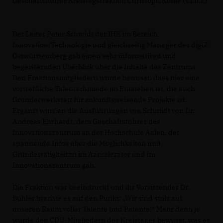
Geschäftsführer Kreistagsfraktion Christoph Konle (v.l.n.r.)
Der Leiter Peter Schmidt der IHK im Bereich
Innovation/Technologie und gleichzeitig Manager des digiZ
Ostwürttemberg gab einen sehr informativen und
begeisternden Überblick über die Inhalte des Zentrums.
Den Fraktionsmitgliedern wurde bewusst, dass hier eine
vortreffliche Talentschmiede im Entstehen ist, die auch
Gründerwerkstatt für zukunftsweisende Projekte ist.
Ergänzt wurden die Ausführungen von Schmidt von Dr.
Andreas Ehrhardt, dem Geschäftsführer des
Innovationszentrum an der Hochschule Aalen, der
spannende Infos über die Möglichkeiten und
Gründertätigkeiten im Aaccelerator und im
Innovationszentrum gab.
Die Fraktion war beeindruckt und ihr Vorsitzender Dr.
Bühler brachte es auf den Punkt: „Wir sind stolz auf
unseren Raum voller Talente und Patente!“ Mehr denn je
wurde den CDU-Mitgliedern des Kreistages bewusst, was es