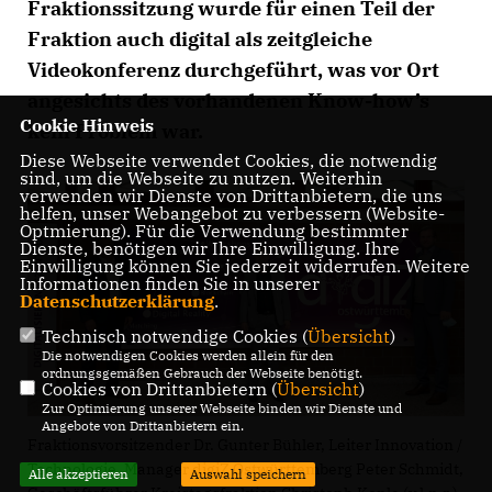
Fraktionssitzung wurde für einen Teil der
Fraktion auch digital als zeitgleiche
Videokonferenz durchgeführt, was vor Ort
angesichts des vorhandenen Know-how’s
Cookie Hinweis
kein Problem war.
Diese Webseite verwendet Cookies, die notwendig
sind, um die Webseite zu nutzen. Weiterhin
verwenden wir Dienste von Drittanbietern, die uns
helfen, unser Webangebot zu verbessern (Website-
Optmierung). Für die Verwendung bestimmter
Dienste, benötigen wir Ihre Einwilligung. Ihre
Einwilligung können Sie jederzeit widerrufen. Weitere
Informationen finden Sie in unserer
Datenschutzerklärung
.
Technisch notwendige Cookies (
Übersicht
)
Die notwendigen Cookies werden allein für den
ordnungsgemäßen Gebrauch der Webseite benötigt.
Cookies von Drittanbietern (
Übersicht
)
Zur Optimierung unserer Webseite binden wir Dienste und
Angebote von Drittanbietern ein.
Fraktionsvorsitzender Dr. Gunter Bühler, Leiter Innovation /
Technologie, Manager digiZ Ostwürttemberg Peter Schmidt,
Alle akzeptieren
Auswahl speichern